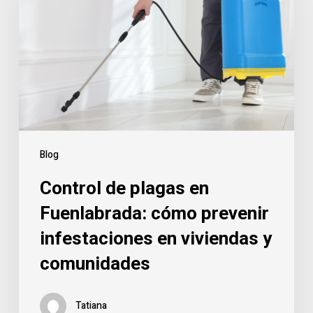
en
Fuenlabrada:
cómo
prevenir
infestaciones
en
viviendas
y
Blog
comunidades
Control de plagas en
Fuenlabrada: cómo prevenir
infestaciones en viviendas y
comunidades
Tatiana