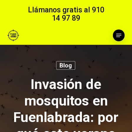
Skip
Llámanos gratis al
910
to
14 97 89
main
content
Menu
Blog
Invasión de
mosquitos en
Fuenlabrada: por