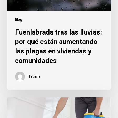
las
plagas
en
Blog
viviendas
Fuenlabrada tras las lluvias:
y
comunidades
por qué están aumentando
las plagas en viviendas y
comunidades
Tatiana
Control
de
plagas